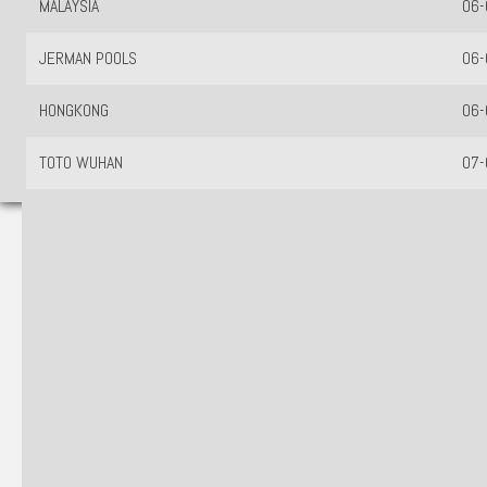
MALAYSIA
06-
JERMAN POOLS
06-
HONGKONG
06-
TOTO WUHAN
07-