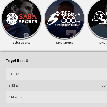
Saba Sports
SBO Sports
CMD 
Togel Result
HK SIANG
06-
SYDNEY
06-
SINGAPORE
05-