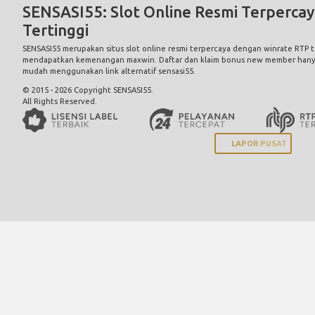
SENSASI55: Slot Online Resmi Terperca
Tertinggi
SENSASI55
merupakan situs slot online resmi terpercaya dengan winrate RTP
mendapatkan kemenangan maxwin. Daftar dan klaim bonus new member hanya d
mudah menggunakan link alternatif sensasi55.
© 2015 - 2026 Copyright SENSASI55.
All Rights Reserved.
LAPOR PUSAT