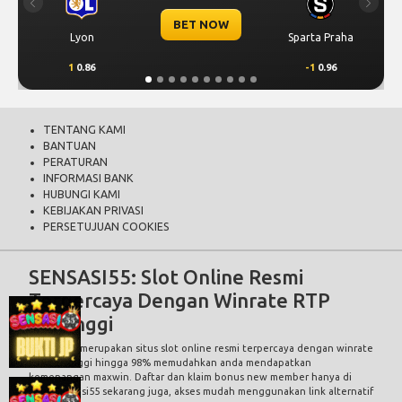
Previous
Next
BET NOW
Lyon
Sparta Praha
1
0.86
-1
0.96
TENTANG KAMI
BANTUAN
PERATURAN
INFORMASI BANK
HUBUNGI KAMI
KEBIJAKAN PRIVASI
PERSETUJUAN COOKIES
SENSASI55: Slot Online Resmi
Terpercaya Dengan Winrate RTP
Tertinggi
SENSASI55
merupakan situs slot online resmi terpercaya dengan winrate
RTP tertinggi hingga 98% memudahkan anda mendapatkan
kemenangan maxwin. Daftar dan klaim bonus new member hanya di
situs Sensasi55 sekarang juga, akses mudah menggunakan link alternatif