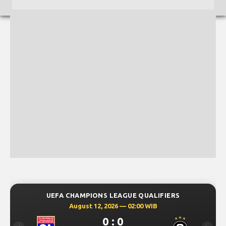
UEFA CHAMPIONS LEAGUE QUALIFIERS
August 12, 2026 — 02:00 WIB
0 : 0